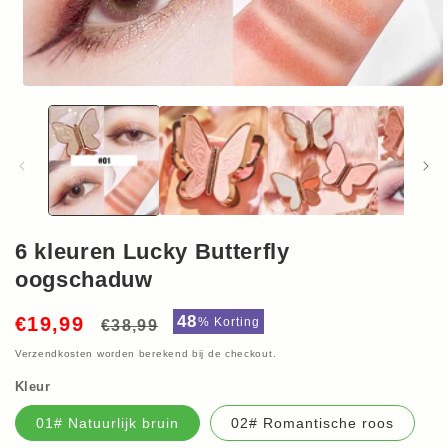
Media
1
openen
in
modaal
6 kleuren Lucky Butterfly
oogschaduw
Normale
Aanbiedingsprijs
48
€19,99
%
Korting
€38,99
prijs
Verzendkosten
worden berekend bij de checkout.
Kleur
01# Natuurlijk bruin
02# Romantische roos