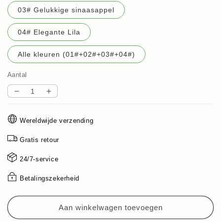
03# Gelukkige sinaasappel
04# Elegante Lila
Alle kleuren (01#+02#+03#+04#)
Aantal
Aantal
Aantal
verlagen
verhogen
voor
voor
Wereldwijde verzending
6
6
kleuren
kleuren
Gratis retour
Lucky
Lucky
Butterfly
Butterfly
24/7-service
oogschaduw
oogschaduw
Betalingszekerheid
Aan winkelwagen toevoegen