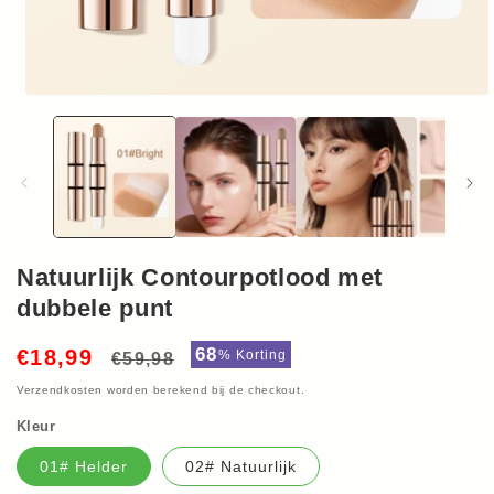
Media
1
openen
in
modaal
Natuurlijk Contourpotlood met
dubbele punt
Normale
Aanbiedingsprijs
68
€18,99
%
Korting
€59,98
prijs
Verzendkosten
worden berekend bij de checkout.
Kleur
01# Helder
02# Natuurlijk