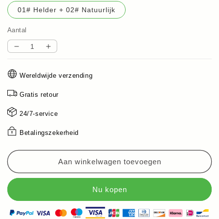
01# Helder + 02# Natuurlijk
Aantal
Aantal
Aantal
verlagen
verhogen
voor
voor
Wereldwijde verzending
Natuurlijk
Natuurlijk
Contourpotlood
Contourpotlood
Gratis retour
met
met
dubbele
dubbele
24/7-service
punt
punt
Betalingszekerheid
Aan winkelwagen toevoegen