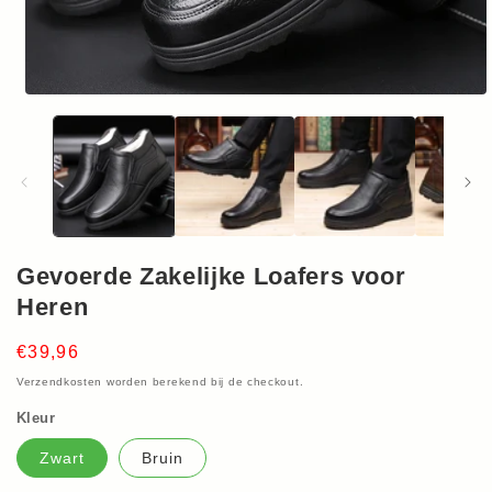
Media
1
openen
in
modaal
Gevoerde Zakelijke Loafers voor
Heren
Normale
€39,96
prijs
Verzendkosten
worden berekend bij de checkout.
Kleur
Zwart
Bruin