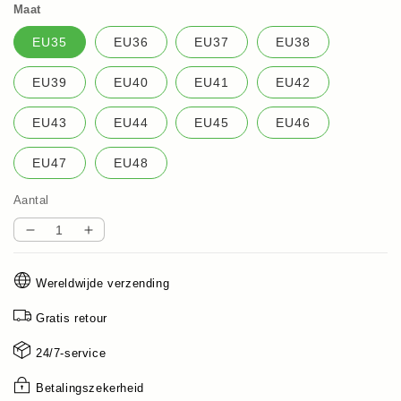
Maat
EU35
EU36
EU37
EU38
EU39
EU40
EU41
EU42
EU43
EU44
EU45
EU46
EU47
EU48
Aantal
Aantal
Aantal
verlagen
verhogen
voor
voor
Wereldwijde verzending
Gevoerde
Gevoerde
Zakelijke
Zakelijke
Gratis retour
Loafers
Loafers
voor
voor
24/7-service
Heren
Heren
Betalingszekerheid