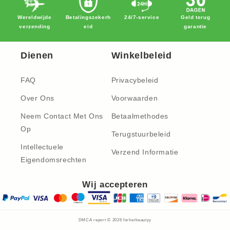
Wereldwijde
Betalingszekerh
24/7-service
Geld terug
verzending
eid
garantie
Dienen
Winkelbeleid
FAQ
Privacybeleid
Over Ons
Voorwaarden
Neem Contact Met Ons
Betaalmethodes
Op
Terugstuurbeleid
Intellectuele
Verzend Informatie
Eigendomsrechten
Wij accepteren
DMCA report © 2026
forherbeautyy