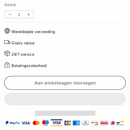
Aantal
Aantal
Aantal
verlagen
verhogen
voor
voor
Wereldwijde verzending
Multifunctionele
Multifunctionele
Elektrische
Elektrische
Gratis retour
Nat
Nat
&amp;
&amp;
24/7-service
Droog
Droog
Scheerapparaat
Scheerapparaat
Betalingszekerheid
Aan winkelwagen toevoegen