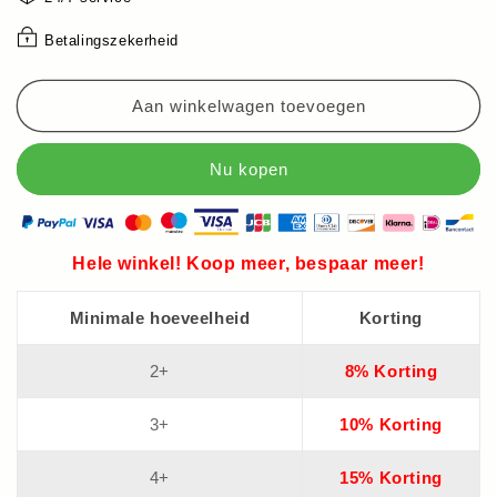
hals
hals
mouwloze
mouwloze
Betalingszekerheid
jurk
jurk
met
met
Aan winkelwagen toevoegen
print
print
Hele winkel! Koop meer, bespaar meer!
Minimale hoeveelheid
Korting
2+
8% Korting
3+
10% Korting
4+
15% Korting