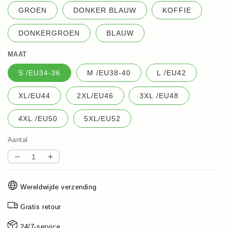
GROEN
DONKER BLAUW
KOFFIE
DONKERGROEN
BLAUW
MAAT
S /EU34-36
M /EU38-40
L /EU42
XL/EU44
2XL/EU46
3XL /EU48
4XL /EU50
5XL/EU52
Aantal
Aantal
Aantal
verlagen
verhogen
voor
voor
Wereldwijde verzending
🔥
🔥
Vrouwen
Vrouwen
Gratis retour
Zomer
Zomer
O-
O-
24/7-service