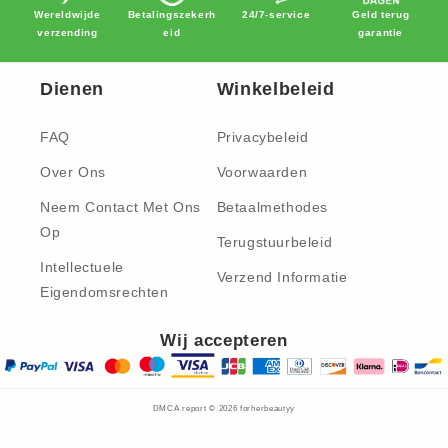
Wereldwijde
Betalingszekerh
24/7-service
Geld terug
verzending
eid
garantie
Dienen
Winkelbeleid
FAQ
Privacybeleid
Over Ons
Voorwaarden
Neem Contact Met Ons
Betaalmethodes
Op
Terugstuurbeleid
Intellectuele
Verzend Informatie
Eigendomsrechten
Wij accepteren
DMCA report © 2026
forherbeautyy