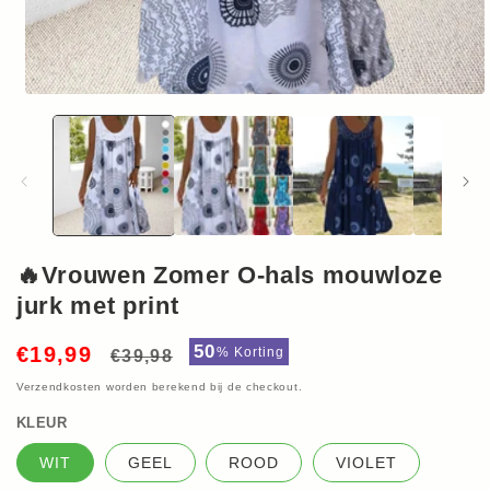
Media
1
openen
in
modaal
🔥Vrouwen Zomer O-hals mouwloze
jurk met print
Normale
Aanbiedingsprijs
50
€19,99
%
Korting
€39,98
prijs
Verzendkosten
worden berekend bij de checkout.
KLEUR
WIT
GEEL
ROOD
VIOLET