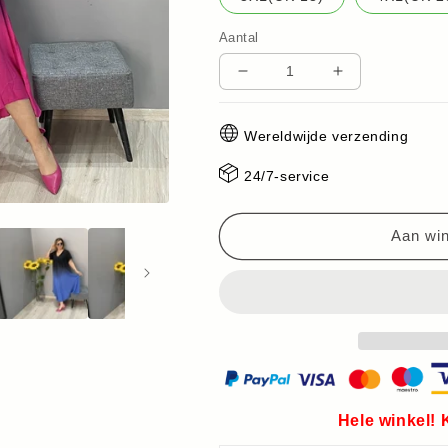
Aantal
Aantal
Aantal
verlagen
verhogen
voor
voor
Wereldwijde verzending
Casual
Casual
Kleurverloop
Kleurverloop
24/7-service
Lange
Lange
Jurk
Jurk
Aan wi
Hele winkel!