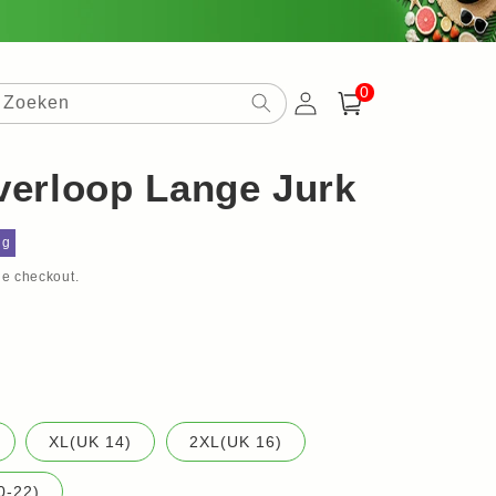
0
0
artikelen
Zoeken
Inloggen
Winkelwagen
verloop Lange Jurk
ingsprijs
ng
e checkout.
XL(UK 14)
2XL(UK 16)
0-22)