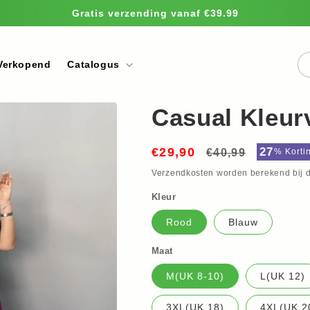
Gratis verzending vanaf €39.99
Verkopend
Catalogus
Casual Kleur
€29,90
Normale
Aanbied
27
€40,99
%
Korti
prijs
Verzendkosten
worden berekend bij d
Kleur
Rood
Blauw
Maat
M(UK 8-10)
L(UK 12)
3XL(UK 18)
4XL(UK 2