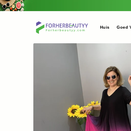
Meteen
naar de
content
Huis
Goed 
Ga direct naar
productinformatie